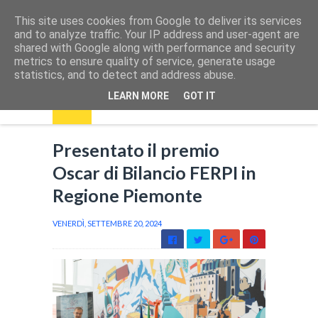
This site uses cookies from Google to deliver its services
and to analyze traffic. Your IP address and user-agent are
shared with Google along with performance and security
metrics to ensure quality of service, generate usage
statistics, and to detect and address abuse.
LEARN MORE
GOT IT
Presentato il premio
Oscar di Bilancio FERPI in
Regione Piemonte
VENERDÌ, SETTEMBRE 20, 2024