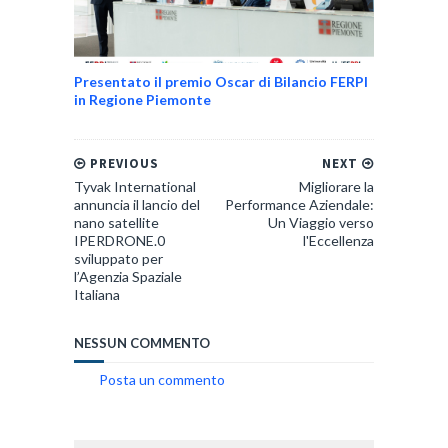
Presentato il premio Oscar di Bilancio FERPI
in Regione Piemonte
PREVIOUS
NEXT
Tyvak International
Migliorare la
annuncia il lancio del
Performance Aziendale:
nano satellite
Un Viaggio verso
IPERDRONE.0
l'Eccellenza
sviluppato per
l’Agenzia Spaziale
Italiana
NESSUN COMMENTO
Posta un commento