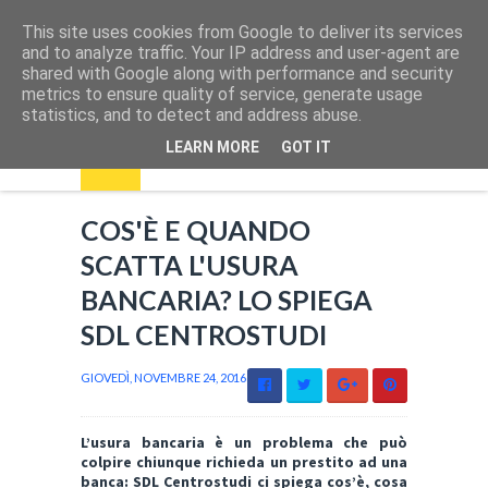
This site uses cookies from Google to deliver its services
and to analyze traffic. Your IP address and user-agent are
shared with Google along with performance and security
metrics to ensure quality of service, generate usage
statistics, and to detect and address abuse.
LEARN MORE
GOT IT
COS'È E QUANDO
SCATTA L'USURA
BANCARIA? LO SPIEGA
SDL CENTROSTUDI
GIOVEDÌ, NOVEMBRE 24, 2016
L’usura bancaria è un problema che può
colpire chiunque richieda un prestito ad una
banca: SDL Centrostudi ci spiega cos’è, cosa