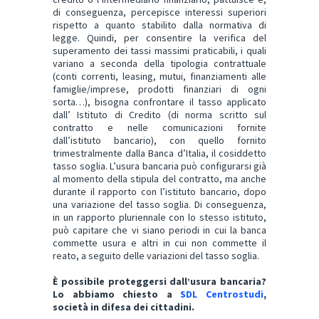
di conseguenza, percepisce interessi superiori
rispetto a quanto stabilito dalla normativa di
legge. Quindi, per consentire la verifica del
superamento dei tassi massimi praticabili, i quali
variano a seconda della tipologia contrattuale
(conti correnti, leasing, mutui, finanziamenti alle
famiglie/imprese, prodotti finanziari di ogni
sorta…), bisogna confrontare il tasso applicato
dall’ Istituto di Credito (di norma scritto sul
contratto e nelle comunicazioni fornite
dall’istituto bancario), con quello fornito
trimestralmente dalla Banca d’Italia, il cosiddetto
tasso soglia. L’usura bancaria può configurarsi già
al momento della stipula del contratto, ma anche
durante il rapporto con l’istituto bancario, dopo
una variazione del tasso soglia. Di conseguenza,
in un rapporto pluriennale con lo stesso istituto,
può capitare che vi siano periodi in cui la banca
commette usura e altri in cui non commette il
reato, a seguito delle variazioni del tasso soglia.
È possibile proteggersi dall’usura bancaria?
Lo abbiamo chi
esto a
SDL Centrostudi
,
soci
età in dif
esa d
ei cittadini.