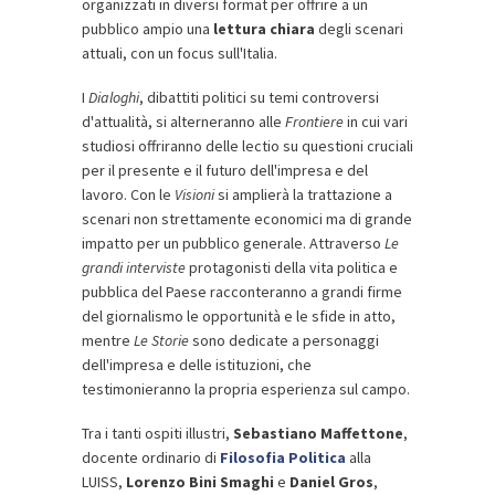
organizzati in diversi format per offrire a un
pubblico ampio una
lettura chiara
degli scenari
attuali, con un focus sull'Italia.
I
Dialoghi
, dibattiti politici su temi controversi
d'attualità, si alterneranno alle
Frontiere
in cui vari
studiosi offriranno delle lectio su questioni cruciali
per il presente e il futuro dell'impresa e del
lavoro. Con le
Visioni
si amplierà la trattazione a
scenari non strettamente economici ma di grande
impatto per un pubblico generale. Attraverso
Le
grandi interviste
protagonisti della vita politica e
pubblica del Paese racconteranno a grandi firme
del giornalismo le opportunità e le sfide in atto,
mentre
Le Storie
sono dedicate a personaggi
dell'impresa e delle istituzioni, che
testimonieranno la propria esperienza sul campo.
Tra i tanti ospiti illustri,
Sebastiano Maffettone
,
docente ordinario di
Filosofia Politica
alla
LUISS,
Lorenzo Bini Smaghi
e
Daniel Gros
,