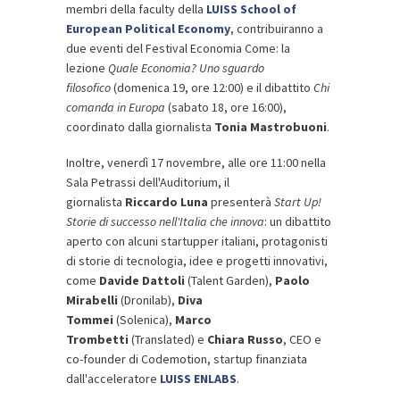
membri della faculty della
LUISS School of
European Political Economy
, contribuiranno a
due eventi del Festival Economia Come: la
lezione
Quale Economia? Uno sguardo
filosofico
(domenica 19, ore 12:00) e il dibattito
Chi
comanda in Europa
(sabato 18, ore 16:00),
coordinato dalla giornalista
Tonia Mastrobuoni
.
Inoltre, venerdì 17 novembre, alle ore 11:00 nella
Sala Petrassi dell'Auditorium, il
giornalista
Riccardo Luna
presenterà
Start Up!
Storie di successo nell'Italia che innova
: un dibattito
aperto con alcuni startupper italiani, protagonisti
di storie di tecnologia, idee e progetti innovativi,
come
Davide Dattoli
(Talent Garden),
Paolo
Mirabelli
(Dronilab),
Diva
Tommei
(Solenica),
Marco
Trombetti
(Translated) e
Chiara Russo
, CEO e
co-founder di Codemotion, startup finanziata
dall'acceleratore
LUISS ENLABS
.