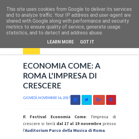
This site uses cookies from Google to deliver its services
and to analyze traffic. Your IP address and user-agent are
shared with Google along with performance and security
metrics to ensure quality of service, generate usage
statistics, and to detect and address abuse.
LEARN MORE
GOT IT
ECONOMIA COME: A
ROMA L'IMPRESA DI
CRESCERE
GIOVEDÌ, NOVEMBRE 16, 2017
Il Festival Economia Come
: l'impresa di
crescere si terrà
dal 17 al 19 novembre
presso
l'
Auditorium Parco della Musica di Roma
.