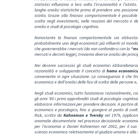
statistici influinzino a loro volta l’irrazionalità e l’isti
lunghe analisi statistiche prima di prendere una posizione
istinto. Grazie alla finanza comportamentale è possibil
scelta negli investimenti, nelle reazioni del mercato e del
analisi e studi di psicologia cognitiva.
Nonostante la finanza comportamentale sia abbastan
probabilmente uno degli economisti più influenti al mondo,
che governerebbe i mercati (da non confondersi con la
“m
mercati e decreti legge), troviamo diverse analisi dei princi
Nei decenni successivi gli studi economici abbandonarono 
razionalità e sviluppando il concetto di
homo economic
conveniente in ogni situazione. La conseguenza è che fi
economica e dall’analisi delle fasi di scelta delle persone e
Negli studi economici, tutto funzionava razionalmente, co
gli anni ’60 i primi approfonditi studi di psicologia cognit
elaborare informazioni per prendere decisioni. A partire d
economico e psicologico, fino a giungere al punto di svolt
Risk, scritto da
Kahneman e Tversky
nel 1979, applica
anomalie documentate nel processo decisionale economico
per l’economia a Daniel Kahneman nel 2002, per il suo la
scienza economica relativamente al giudizio umano e alla te