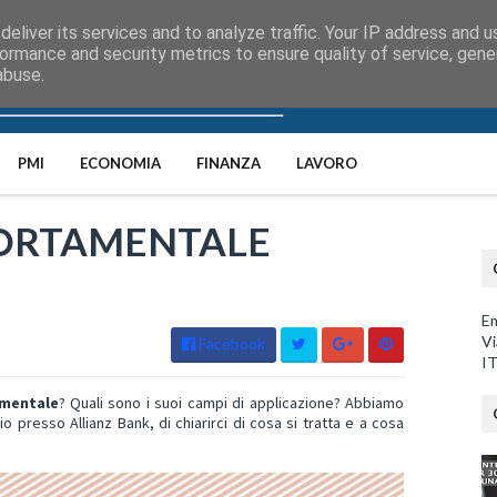
eliver its services and to analyze traffic. Your IP address and 
ormance and security metrics to ensure quality of service, gen
abuse.
PMI
ECONOMIA
FINANZA
LAVORO
ORTAMENTALE
Em
Vi
Facebook
I
mentale
? Quali sono i suoi campi di applicazione? Abbiamo
io presso Allianz Bank, di chiarirci di cosa si tratta e a cosa