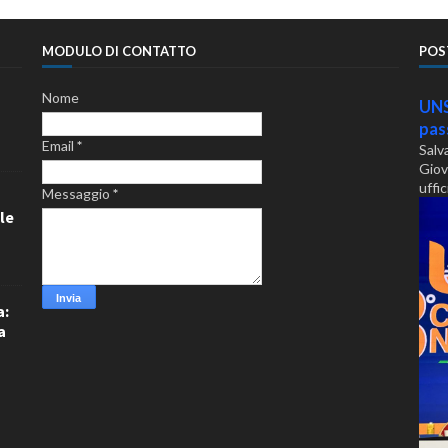
MODULO DI CONTATTO
POS
Nome
UNS
pass
Email
*
Salv
Giov
uffic
Messaggio
*
le
o
a:
a