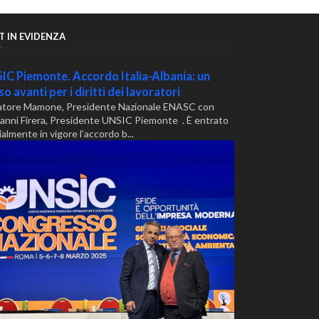
T IN EVIDENZA
IC Piemonte. Accordo Italia-Albania: un
o avanti per i diritti dei lavoratori
atore Mamone, Presidente Nazionale ENASC con
anni Firera, Presidente UNSIC Piemonte . È entrato
ialmente in vigore l’accordo b...