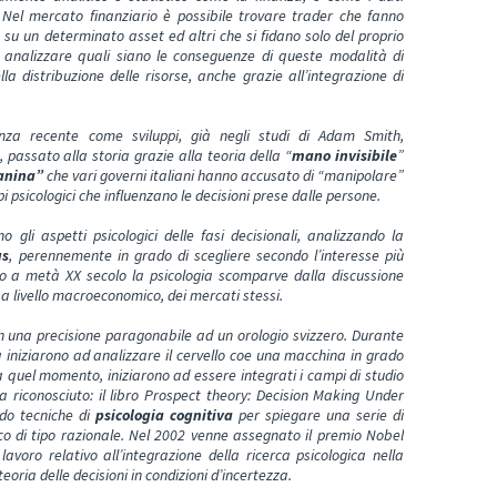
nto. Nel mercato finanziario è possibile trovare trader che fanno
 su un determinato asset ed altri che si fidano solo del proprio
e analizzare quali siano le conseguenze di queste modalità di
la distribuzione delle risorse, anche grazie all’integrazione di
za recente come sviluppi, già negli studi di Adam Smith,
 passato alla storia grazie alla teoria della “
mano invisibile
”
anina”
che vari governi italiani hanno accusato di “manipolare”
pi psicologici che influenzano le decisioni prese dalle persone.
gli aspetti psicologici delle fasi decisionali, analizzando la
us
, perennemente in grado di scegliere secondo l’interesse più
no a metà XX secolo la psicologia scomparve dalla discussione
, a livello macroeconomico, dei mercati stessi.
n una precisione paragonabile ad un orologio svizzero. Durante
iva iniziarono ad analizzare il cervello coe una macchina in grado
a quel momento, iniziarono ad essere integrati i campi di studio
a riconosciuto: il libro Prospect theory: Decision Making Under
ndo tecniche di
psicologia cognitiva
per spiegare una serie di
 di tipo razionale. Nel 2002 venne assegnato il premio Nobel
voro relativo all’integrazione della ricerca psicologica nella
oria delle decisioni in condizioni d’incertezza.