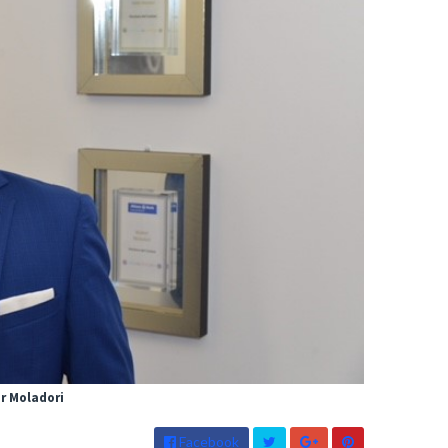
r Moladori
Facebook