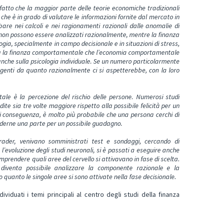
tto che la maggior parte delle teorie economiche tradizionali
e è in grado di valutare le informazioni fornite dal mercato in
re nei calcoli e nei ragionamenti razionali dalle anomalie di
e non possono essere analizzati razionalmente, mentre la finanza
gia, specialmente in campo decisionale e in situazioni di stress,
. Sia la finanza comportamentale che l’economia comportamentale
nche sulla psicologia individuale. Se un numero particolarmente
genti da quanto razionalmente ci si aspetterebbe, con la loro
le è la percezione del rischio delle persone. Numerosi studi
dite sia tre volte maggiore rispetto alla possibile felicità per un
Di conseguenza, è molto più probabile che una persona cerchi di
perderne una parte per un possibile guadagno.
i trader, venivano somministrati test e sondaggi, cercando di
l’evoluzione degli studi neuronali, si è passati a eseguire anche
prendere quali aree del cervello si attivavano in fase di scelta.
, diventa possibile analizzare la componente razionale e la
quanto le singole aree si sono attivate nella fase decisionale.
ividuati i temi principali al centro degli studi della finanza