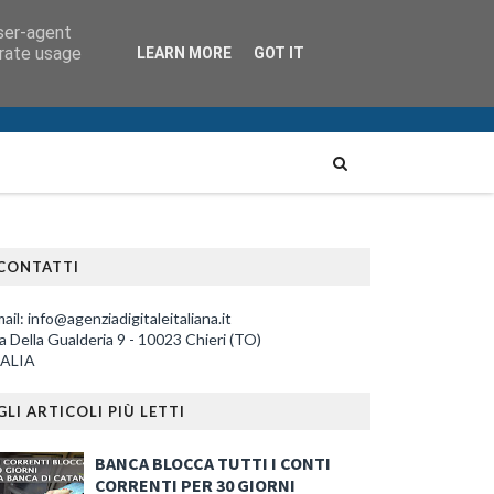
user-agent
erate usage
LEARN MORE
GOT IT
CONTATTI
ail: info@agenziadigitaleitaliana.it
a Della Gualderia 9 - 10023 Chieri (TO)
TALIA
GLI ARTICOLI PIÙ LETTI
BANCA BLOCCA TUTTI I CONTI
CORRENTI PER 30 GIORNI