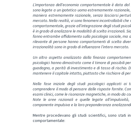
L’importanza dell’economia comportamentale è data dal fa
sono legate a un ipotetico uomo estremamente razionale, ch
maniera estremamente razionale, senza lasciarsi perturba
mercato. Nella realtà, vi sono fenomeni incontrollabili ch
comportamentale, grazie all’integrazione degli studi psicolo
è in grado di analizzare le modalità di scelta irrazionali
fanno entrambe affidamento sulla psicologia sociale, ma a
rilevante di persone hanno comportamenti di scelta diver
irrazionalità sono in grado di influenzare l’intero mercato.
Un altro aspetto analizzato dalla finanza comportamenta
psicologici hanno dimostrato come il timore di possibili per
guadagno, a parità di investimento e di tasso di rischio. 
mantenere il capitale intatto, piuttosto che rischiare di 
Nella fase iniziale degli studi psicologici applicati a
comprendere il modo di pensare dalle risposte fornite. Con 
esami clinici, come le risonanze magnetiche, in modo da com
Note le aree razionali e quelle legate all’impulsività
componente impulsiva e la loro preponderanza analizzando 
Mentre procedevano gli studi scientifici, sono stati ind
comportamentale: