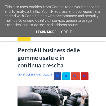
This site uses cookies from Google to deliver its services
and to analyze traffic. Your IP address and user-agent are
shared with Google along with performance and security
metrics to ensure quality of service, generate usage
statistics, and to detect and address abuse.
LEARN MORE
GOT IT
Perché il business delle
gomme usate è in
continua crescita
VENERDÌ, FEBBRAIO 17, 2023