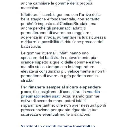
anche cambiare le gomme della propria
macchina.
Effettuare il cambio gomme con l’arrivo della
bella stagione è fondamentale, non soltanto
perché è imposto dal Codice Stradale, ma
anche perché gli pneumatici adatti ti
permetteranno di avere una maggiore
aderenza in strada, aumentare la tua sicurezza
e ridurre le possibilità di riduzione precoce del
battistrada.
Le gomme invernali, infatti hanno uno
spessore del battistrada notevolmente più
grande rispetto a quello delle gomme estive,
ma allo stesso tempo con le temperature
elevate si consumano più velocemente e non ti
permettono di avere un grip perfetto con la
strada.
Per
rimanere sempre al sicuro e spendere
poco
, ti consigliamo di consultare la
vendita
pneumatici estivi usati
. Acquistando gomme
estive di seconda mano potrai infatti
risparmiare tanti soldi e non aver nessun tipo di
preoccupazione per quanto riguarda la tua
sicurezza e eventuali multe o sanzioni.
Sanzioni in caso di gomme invernali in