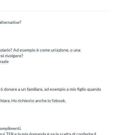
alternative?
nziario? Ad esempio è come un’azione, o una
rei rivolgere?
razie
rò donare a un familiare, ad esempio a mio figlio quando
hiara. Ho richiesto anche io l'ebook.
complimenti.
i TFR e la mia domanda è se la scelta di conferire il