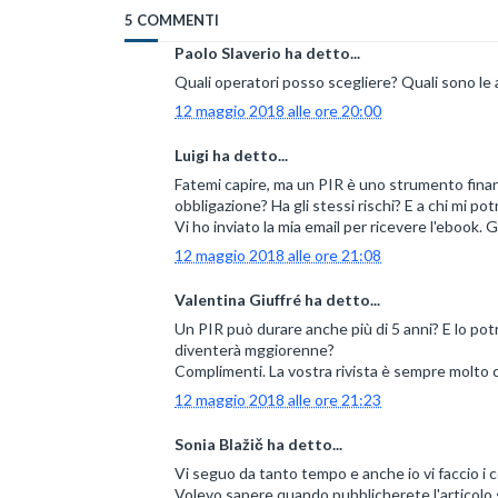
5 COMMENTI
Paolo Slaverio ha detto...
Quali operatori posso scegliere? Quali sono le 
12 maggio 2018 alle ore 20:00
Luigi ha detto...
Fatemi capire, ma un PIR è uno strumento fina
obbligazione? Ha gli stessi rischi? E a chi mi pot
Vi ho inviato la mia email per ricevere l'ebook. G
12 maggio 2018 alle ore 21:08
Valentina Giuffré ha detto...
Un PIR può durare anche più di 5 anni? E lo pot
diventerà mggiorenne?
Complimenti. La vostra rivista è sempre molto c
12 maggio 2018 alle ore 21:23
Sonia Blažič ha detto...
Vi seguo da tanto tempo e anche io vi faccio i 
Volevo sapere quando pubblicherete l'articolo su