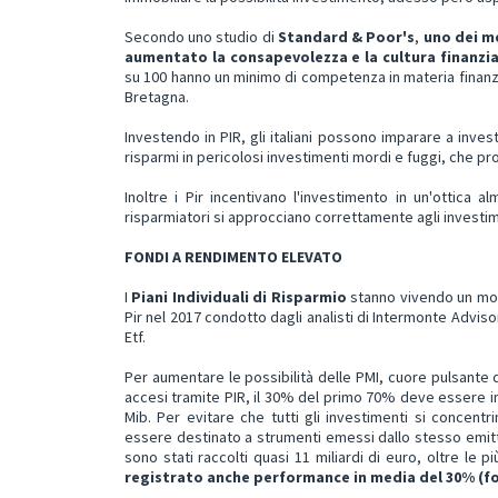
Secondo uno studio di
Standard & Poor's
,
uno dei me
aumentato la consapevolezza e la cultura finanziari
su 100 hanno un minimo di competenza in materia finanzia
Bretagna.
Investendo in PIR, gli italiani possono imparare a inves
risparmi in pericolosi investimenti mordi e fuggi, che pr
Inoltre i Pir incentivano l'investimento in un'ottica 
risparmiatori si approcciano correttamente agli investim
FONDI A RENDIMENTO ELEVATO
I
Piani Individuali di Risparmio
stanno vivendo un mom
Pir nel 2017 condotto dagli analisti di Intermonte Adviso
Etf.
Per aumentare le possibilità delle PMI, cuore pulsante d
accesi tramite PIR, il 30% del primo 70% deve essere i
Mib. Per evitare che tutti gli investimenti si concen
essere destinato a strumenti emessi dallo stesso emitt
sono stati raccolti quasi 11 miliardi di euro, oltre le 
registrato anche performance in m
edia
del 30% (
fo