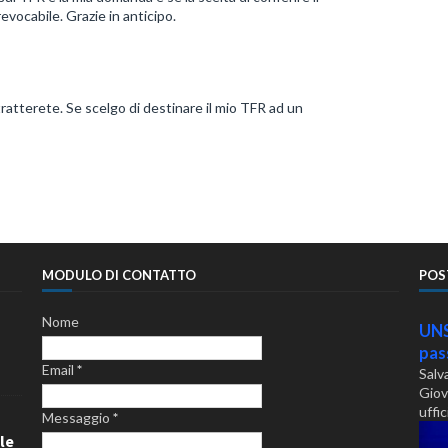
evocabile. Grazie in anticipo.
tterete. Se scelgo di destinare il mio TFR ad un
MODULO DI CONTATTO
POS
Nome
UNS
pass
Email
*
Salv
Giov
uffic
Messaggio
*
le