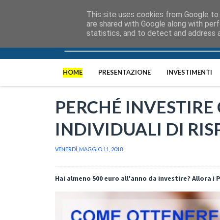
This site uses cookies from Google to d
are shared with Google along with perf
statistics, and to detect and address 
HOME
PRESENTAZIONE
INVESTIMENTI
PERCHÉ INVESTIRE CO
INDIVIDUALI DI RI
VENERDÌ, MAGGIO 11, 2018
Hai alm
eno
500
euro all'anno da inv
estir
e? Allora i 