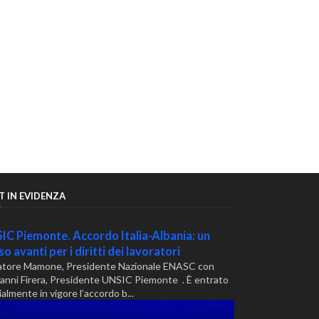
T IN EVIDENZA
IC Piemonte. Accordo Italia-Albania: un
o avanti per i diritti dei lavoratori
atore Mamone, Presidente Nazionale ENASC con
anni Firera, Presidente UNSIC Piemonte . È entrato
ialmente in vigore l’accordo b...