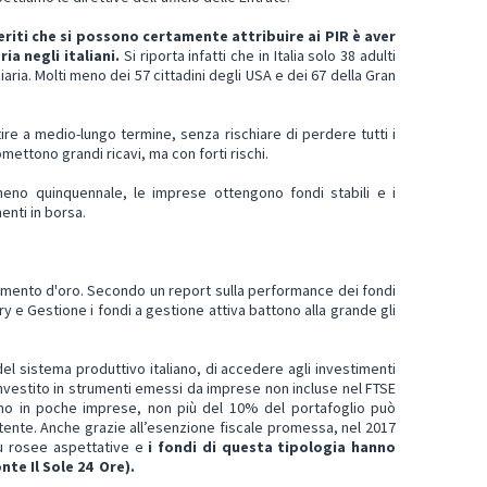
riti che si possono certamente attribuire ai PIR è aver
a negli italiani.
Si riporta infatti che in Italia solo 38 adulti
ria. Molti meno dei 57 cittadini degli USA e dei 67 della Gran
tire a medio-lungo termine, senza rischiare di perdere tutti i
omettono grandi ricavi, ma con forti rischi.
almeno quinquennale, le imprese ottengono fondi stabili e i
enti in borsa.
ento d'oro. Secondo un report sulla performance dei fondi
ry e Gestione i fondi a gestione attiva battono alla grande gli
el sistema produttivo italiano, di accedere agli investimenti
nvestito in strumenti emessi da imprese non incluse nel FTSE
trino in poche imprese, non più del 10% del portafoglio può
ente. Anche grazie all’esenzione fiscale promessa, nel 2017
più rosee aspettative e
i fondi di questa tipologia hanno
nte Il Sole 24 O
r
e
).