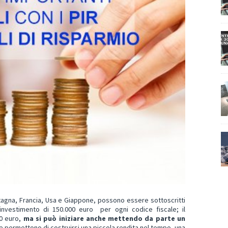
tagna, Francia, Usa e Giappone, possono essere sottoscritti
investimento di 150.000 euro per ogni codice fiscale; il
0 euro,
ma si può iniziare anche mettendo da parte un
e p
erm
ettono di costruirsi una piccola r
endita n
el t
empo, una