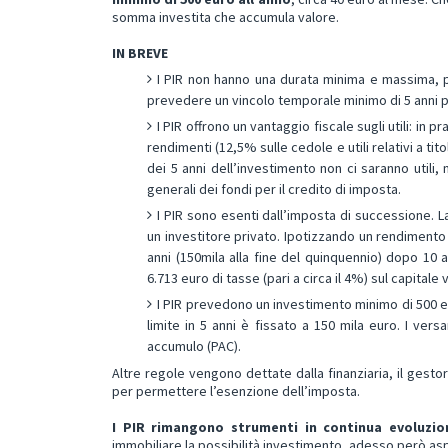
somma inv
estita ch
e accumula valor
e.
IN BREVE
I PIR non hanno una durata minima e massima, 
prevedere un vincolo temporale minimo di 5 anni per
I PIR offrono un vantaggio fiscale sugli utili: in 
rendimenti (12,5% sulle cedole e utili relativi a tit
dei 5 anni dell’investimento non ci saranno utili,
generali dei fondi per il credito di imposta.
I PIR sono esenti dall’imposta di successione. L
un investitore privato. Ipotizzando un rendimento
anni (150mila alla fine del quinquennio) dopo 10 a
6.713 euro di tasse (pari a circa il 4%) sul capitale 
I PIR prevedono un investimento minimo di 500 eu
limite in 5 anni è fissato a 150 mila euro. I ve
accumulo (PAC).
Altre regole vengono dettate dalla finanziaria, il gesto
per permettere l’esenzione dell’imposta.
I PIR rimangono strumenti in continua evoluzio
immobiliare la possibilità investimento, adesso però aspe