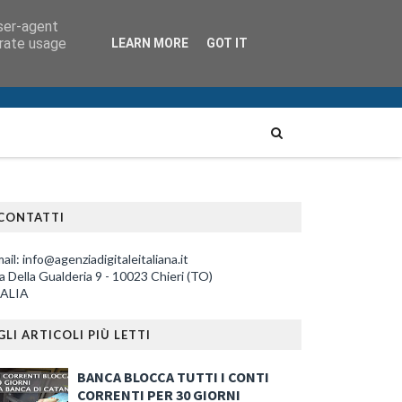
user-agent
erate usage
LEARN MORE
GOT IT
CONTATTI
ail: info@agenziadigitaleitaliana.it
a Della Gualderia 9 - 10023 Chieri (TO)
TALIA
GLI ARTICOLI PIÙ LETTI
BANCA BLOCCA TUTTI I CONTI
CORRENTI PER 30 GIORNI