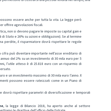
possono essere anche per tutta la vita. La legge però
 offrire agevolazioni fiscali.
pratica, non si devono pagare le imposte su capital gain e
oli di Stato e 26% su azioni e obbligazioni). Se al termine
 ma perdite, il risparmiatore dovrà rispettare le regole
a cifra può diventare importante nell’asse ereditario di
 annuo del 2% su un investimento di 30 mila euro per 5
nni, l’utile atteso è di 25.818 euro con un risparmio di
versato.
ro e un investimento massimo di 30 mila euro l’anno. Il
rsamenti possono essere rateizzati come in un Piano di
re dovrà rispettare parametri di diversificazione e temporali
ne
, la legge di Bilancio 2018, ha aperto anche al settore
ttiamo le direttive dell’ufficio delle Entrate.