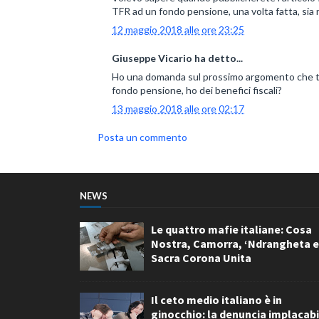
TFR ad un fondo pensione, una volta fatta, sia r
12 maggio 2018 alle ore 23:25
Giuseppe Vicario ha detto...
Ho una domanda sul prossimo argomento che tra
fondo pensione, ho dei benefici fiscali?
13 maggio 2018 alle ore 02:17
Posta un commento
NEWS
Le quattro mafie italiane: Cosa
Nostra, Camorra, ‘Ndrangheta e
Sacra Corona Unita
Il ceto medio italiano è in
ginocchio: la denuncia implacabi