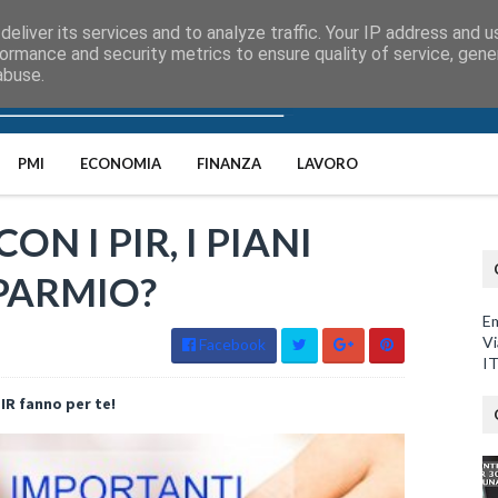
eliver its services and to analyze traffic. Your IP address and 
ormance and security metrics to ensure quality of service, gen
abuse.
PMI
ECONOMIA
FINANZA
LAVORO
N I PIR, I PIANI
SPARMIO?
Em
Vi
Facebook
I
PIR fanno p
er t
e!